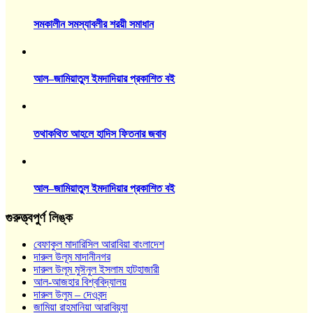
সমকালীন সমস্যাবলীর শরয়ী সমাধান
আল–জামিয়াতুল ইমদাদিয়ার প্রকাশিত বই
তথাকথিত আহলে হাদিস ফিতনার জবাব
আল–জামিয়াতুল ইমদাদিয়ার প্রকাশিত বই
গুরুত্ত্বপুর্ণ লিঙ্ক
বেফাকুল মাদারিসিল আরাবিয়া বাংলাদেশ
দারুল উলূম মাদানীনগর
দারুল উলূম মুঈনুল ইসলাম হাটহাজারী
আল-আজহার বিশ্ববিদ্যালয়
দারুল উলুম – দেওবন্দ
জামিয়া রাহমানিয়া আরাবিয়্যা