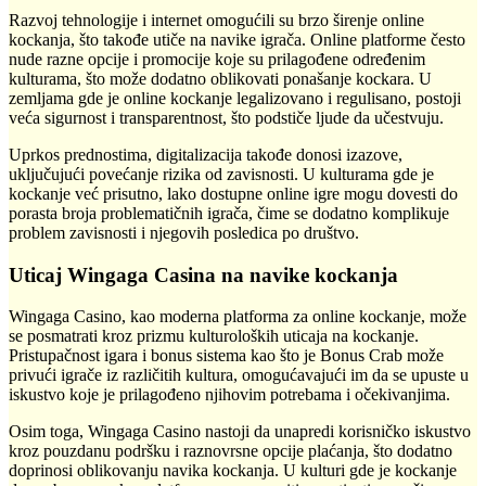
Razvoj tehnologije i internet omogućili su brzo širenje online
kockanja, što takođe utiče na navike igrača. Online platforme često
nude razne opcije i promocije koje su prilagođene određenim
kulturama, što može dodatno oblikovati ponašanje kockara. U
zemljama gde je online kockanje legalizovano i regulisano, postoji
veća sigurnost i transparentnost, što podstiče ljude da učestvuju.
Uprkos prednostima, digitalizacija takođe donosi izazove,
uključujući povećanje rizika od zavisnosti. U kulturama gde je
kockanje već prisutno, lako dostupne online igre mogu dovesti do
porasta broja problematičnih igrača, čime se dodatno komplikuje
problem zavisnosti i njegovih posledica po društvo.
Uticaj Wingaga Casina na navike kockanja
Wingaga Casino, kao moderna platforma za online kockanje, može
se posmatrati kroz prizmu kulturoloških uticaja na kockanje.
Pristupačnost igara i bonus sistema kao što je Bonus Crab može
privući igrače iz različitih kultura, omogućavajući im da se upuste u
iskustvo koje je prilagođeno njihovim potrebama i očekivanjima.
Osim toga, Wingaga Casino nastoji da unapredi korisničko iskustvo
kroz pouzdanu podršku i raznovrsne opcije plaćanja, što dodatno
doprinosi oblikovanju navika kockanja. U kulturi gde je kockanje