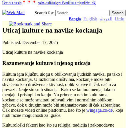
***
ফিতনার জবাব
আল–জামিয়াতুল ইমদাদিয়ার প্রকাশিত বই
Search for:
English
العربية
Urdu
Bangla
Uticaj kulture na navike kockanja
Published:
December 17, 2025
Uticaj kulture na navike kockanja
Razumevanje kulture i njenog uticaja
Kultura igra ključnu ulogu u oblikovanju ljudskih navika, pa tako i
navika kockanja. U različitim društvima, kockanje može biti
shvaćeno kao društvena aktivnost, oblik zabave ili čak način za
prevazilaženje stresnih situacija. Kako se kultura menja, tako se
menjaju i pristupi kockanju. Na primer, u nekim kulturama,
kockanje se može smatrati prihvatljivim i normalnim oblikom
zabave, dok u drugim može biti stigmatizovano ili čak zabranjeno.
Čak možete videti online platformu, kao što je
wingaga.co/cs/
, koja
nudi razne mogućnosti za igrače.
Kulturološki faktori kao što su religija, tradicija i zakonodavne