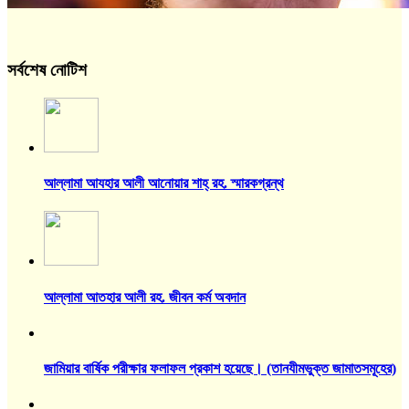
সর্বশেষ নোটিশ
আল্লামা আযহার আলী আনোয়ার শাহ্‌ রহ. স্মারকগ্রন্থ
আল্লামা আতহার আলী রহ. জীবন কর্ম অবদান
জামিয়ার বার্ষিক পরীক্ষার ফলাফল প্রকাশ হয়েছে। (তানযীমভুক্ত জামাতসমূহের)