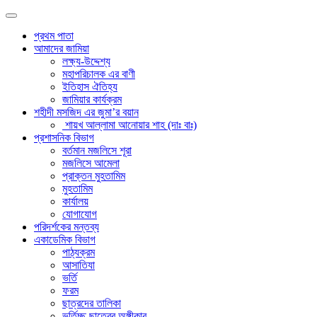
প্রথম পাতা
আমাদের জামিয়া
লক্ষ্য-উদ্দেশ্য
মহাপরিচালক এর বাণী
ইতিহাস ঐতিহ্য
জামিয়ার কার্যক্রম
শহীদী মসজিদ এর জুমা’র বয়ান
শায়খ আল্লামা আনোয়ার শাহ (দাঃ বাঃ)
প্রশাসনিক বিভাগ
বর্তমান মজলিসে শূরা
মজলিসে আমেলা
প্রাক্তন মুহতামিম
মুহতামিম
কার্যালয়
যোগাযোগ
পরিদর্শকের মন্তব্য
একাডেমিক বিভাগ
পাঠ্যক্রম
আসাতিযা
ভর্তি
ফরম
ছাত্রদের তালিকা
ভর্তিচ্ছু ছাত্রের অঙ্গীকার