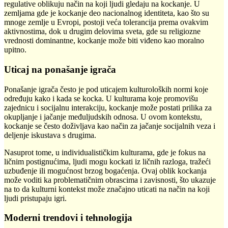
regulative oblikuju način na koji ljudi gledaju na kockanje. U
zemljama gde je kockanje deo nacionalnog identiteta, kao što su
mnoge zemlje u Evropi, postoji veća tolerancija prema ovakvim
aktivnostima, dok u drugim delovima sveta, gde su religiozne
vrednosti dominantne, kockanje može biti viđeno kao moralno
upitno.
Uticaj na ponašanje igrača
Ponašanje igrača često je pod uticajem kulturoloških normi koje
određuju kako i kada se kocka. U kulturama koje promovišu
zajednicu i socijalnu interakciju, kockanje može postati prilika za
okupljanje i jačanje međuljudskih odnosa. U ovom kontekstu,
kockanje se često doživljava kao način za jačanje socijalnih veza i
deljenje iskustava s drugima.
Nasuprot tome, u individualističkim kulturama, gde je fokus na
ličnim postignućima, ljudi mogu kockati iz ličnih razloga, tražeći
uzbuđenje ili mogućnost brzog bogaćenja. Ovaj oblik kockanja
može voditi ka problematičnim obrascima i zavisnosti, što ukazuje
na to da kulturni kontekst može značajno uticati na način na koji
ljudi pristupaju igri.
Moderni trendovi i tehnologija