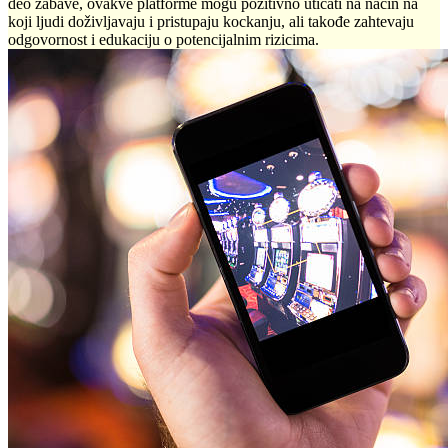
deo zabave, ovakve platforme mogu pozitivno uticati na način na
koji ljudi doživljavaju i pristupaju kockanju, ali takođe zahtevaju
odgovornost i edukaciju o potencijalnim rizicima.