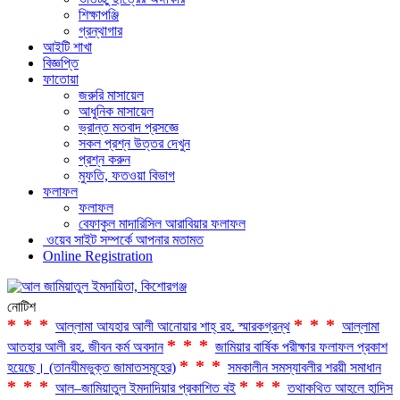
শিক্ষাপঞ্জি
গ্রন্থাগার
আইটি শাখা
বিজ্ঞপ্তি
ফাতোয়া
জরুরি মাসায়েল
আধুনিক মাসায়েল
ভ্রান্ত মতবাদ প্রসজ্ঞে
সকল প্রশ্ন উত্তর দেখুন
প্রশ্ন করুন
মুফতি, ফতওয়া বিভাগ
ফলাফল
ফলাফল
বেফাকুল মাদারিসিল আরাবিয়ার ফলাফল
ওয়েব সাইট সম্পর্কে আপনার মতামত
Online Registration
নোটিশ
***
***
আল্লামা আযহার আলী আনোয়ার শাহ্‌ রহ. স্মারকগ্রন্থ
আল্লামা
***
আতহার আলী রহ. জীবন কর্ম অবদান
জামিয়ার বার্ষিক পরীক্ষার ফলাফল প্রকাশ
***
হয়েছে। (তানযীমভুক্ত জামাতসমূহের)
সমকালীন সমস্যাবলীর শরয়ী সমাধান
***
***
আল–জামিয়াতুল ইমদাদিয়ার প্রকাশিত বই
তথাকথিত আহলে হাদিস