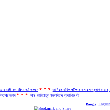
***
হার আলী রহ. জীবন কর্ম অবদান
জামিয়ার বার্ষিক পরীক্ষার ফলাফল প্রকাশ হয়ে
***
িতনার জবাব
আল–জামিয়াতুল ইমদাদিয়ার প্রকাশিত বই
Englis
Bangla