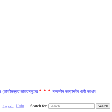
***
ছে। (তানযীমভুক্ত জামাতসমূহের)
সমকালীন সমস্যাবলীর শরয়ী সমাধান
h
العربية
Urdu
Search for: