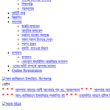
শিক্ষাপঞ্জি
গ্রন্থাগার
আইটি শাখা
বিজ্ঞপ্তি
ফাতোয়া
জরুরি মাসায়েল
আধুনিক মাসায়েল
ভ্রান্ত মতবাদ প্রসজ্ঞে
সকল প্রশ্ন উত্তর দেখুন
প্রশ্ন করুন
মুফতি, ফতওয়া বিভাগ
ফলাফল
ফলাফল
বেফাকুল মাদারিসিল আরাবিয়ার ফলাফল
ওয়েব সাইট সম্পর্কে আপনার মতামত
Online Registration
নোটিশ
***
***
আল্লামা আযহার আলী আনোয়ার শাহ্‌ রহ. স্মারকগ্রন্থ
আল্লামা আত
***
***
আল–জামিয়াতুল ইমদাদিয়ার প্রকাশিত বই
তথাকথিত আহলে হাদিস ফ