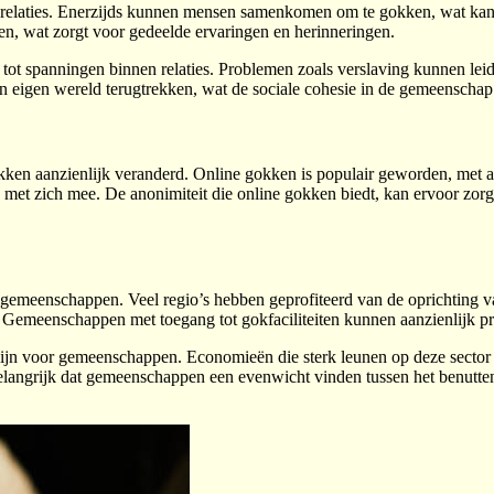
 relaties. Enerzijds kunnen mensen samenkomen om te gokken, wat kan 
en, wat zorgt voor gedeelde ervaringen en herinneringen.
t spanningen binnen relaties. Problemen zoals verslaving kunnen leide
hun eigen wereld terugtrekken, wat de sociale cohesie in de gemeenscha
en aanzienlijk veranderd. Online gokken is populair geworden, met a
s met zich mee. De anonimiteit die online gokken biedt, kan ervoor zo
gemeenschappen. Veel regio’s hebben geprofiteerd van de oprichting va
emeenschappen met toegang tot gokfaciliteiten kunnen aanzienlijk prof
zijn voor gemeenschappen. Economieën die sterk leunen op deze sector 
 is belangrijk dat gemeenschappen een evenwicht vinden tussen het ben