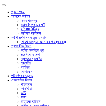
প্রথম পাতা
আমাদের জামিয়া
লক্ষ্য-উদ্দেশ্য
মহাপরিচালক এর বাণী
ইতিহাস ঐতিহ্য
জামিয়ার কার্যক্রম
শহীদী মসজিদ এর জুমা’র বয়ান
শায়খ আল্লামা আনোয়ার শাহ (দাঃ বাঃ)
প্রশাসনিক বিভাগ
বর্তমান মজলিসে শূরা
মজলিসে আমেলা
প্রাক্তন মুহতামিম
মুহতামিম
কার্যালয়
যোগাযোগ
পরিদর্শকের মন্তব্য
একাডেমিক বিভাগ
পাঠ্যক্রম
আসাতিযা
ভর্তি
ফরম
ছাত্রদের তালিকা
ভর্তিচ্ছু ছাত্রের অঙ্গীকার