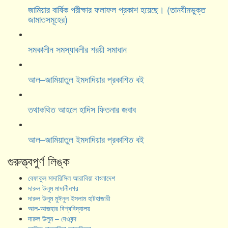
জামিয়ার বার্ষিক পরীক্ষার ফলাফল প্রকাশ হয়েছে। (তানযীমভুক্ত
জামাতসমূহের)
সমকালীন সমস্যাবলীর শরয়ী সমাধান
আল–জামিয়াতুল ইমদাদিয়ার প্রকাশিত বই
তথাকথিত আহলে হাদিস ফিতনার জবাব
আল–জামিয়াতুল ইমদাদিয়ার প্রকাশিত বই
গুরুত্ত্বপুর্ণ লিঙ্ক
বেফাকুল মাদারিসিল আরাবিয়া বাংলাদেশ
দারুল উলূম মাদানীনগর
দারুল উলূম মুঈনুল ইসলাম হাটহাজারী
আল-আজহার বিশ্ববিদ্যালয়
দারুল উলুম – দেওবন্দ