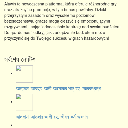
Alawin to nowoczesna platforma, która oferuje różnorodne gry
oraz atrakcyjne promocje, w tym bonus powitalny. Dzięki
przejrzystym zasadom oraz wysokiemu poziomowi
bezpieczeństwa, gracze mogą cieszyć się emocjonującymi
rozgrywkami, mając jednocześnie kontrolę nad swoim budżetem.
Dołącz do nas i odkryj, jak zarządzanie budżetem może
przyczynić się do Twojego sukcesu w grach hazardowych!
সর্বশেষ নোটিশ
আল্লামা আযহার আলী আনোয়ার শাহ্‌ রহ. স্মারকগ্রন্থ
আল্লামা আতহার আলী রহ. জীবন কর্ম অবদান