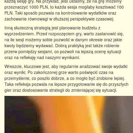
każdą sesję gry. Na przykład, jeśli ustalimy, że na grę możemy
przeznaczyć 1000 PLN, to każda sesja mogłaby kosztować 100
PLN. Taki sposób pozwala na kontrolowanie wydatków oraz
zachowanie równowagi w dłuższej perspektywie czasowej.
Inną skuteczną strategią jest planowanie budżetu z
wyprzedzeniem. Przed rozpoczęciem gry, warto zastanowić się,
na ile sesji możemy sobie pozwolić w danym okresie oraz jakie
kwoty będziemy wydawać. Dobrą praktyką jest także robienie
przerw pomiędzy sesjami, co pozwoli na lepszą ocenę sytuacji
oraz na refleksję nad naszymi wynikami.
Wreszcie, kluczowe jest, aby regularnie analizować swoje wydatki
oraz wyniki. Po zakończonej grze warto poświęcić czas na
przemyślenie, co poszło dobrze, a co mogło być zrobione lepiej.
Taka refleksja pozwala na lepsze przygotowanie się do przyszłych
gier oraz dostosowanie strategii do zmieniającej się sytuacji.