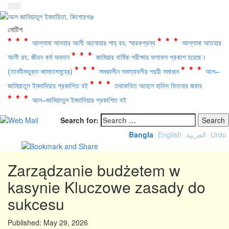
নোটিশ
***
***
আল্লামা আযহার আলী আনোয়ার শাহ্‌ রহ. স্মারকগ্রন্থ
আল্লামা আতহার
***
আলী রহ. জীবন কর্ম অবদান
জামিয়ার বার্ষিক পরীক্ষার ফলাফল প্রকাশ হয়েছে।
***
***
(তানযীমভুক্ত জামাতসমূহের)
সমকালীন সমস্যাবলীর শরয়ী সমাধান
আল–
***
জামিয়াতুল ইমদাদিয়ার প্রকাশিত বই
তথাকথিত আহলে হাদিস ফিতনার জবাব
***
আল–জামিয়াতুল ইমদাদিয়ার প্রকাশিত বই
Search for:
Bangla
English
العربية
Urdu
Zarządzanie budżetem w
kasynie Kluczowe zasady do
sukcesu
Published:
May 29, 2026